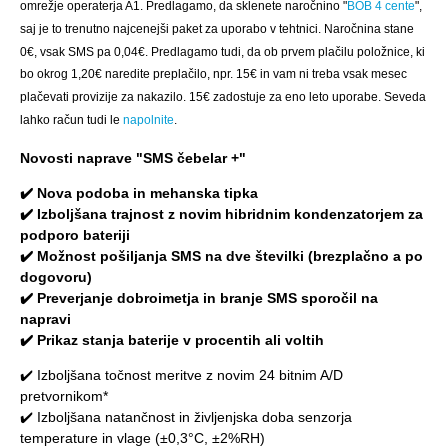
omrežje operaterja A1. Predlagamo, da sklenete naročnino "
BOB 4 cente
",
saj je to trenutno najcenejši paket za uporabo v tehtnici. Naročnina stane
0€, vsak SMS pa 0,04€. Predlagamo tudi, da ob prvem plačilu položnice, ki
bo okrog 1,20€ naredite preplačilo, npr. 15€ in vam ni treba vsak mesec
plačevati provizije za nakazilo. 15€ zadostuje za eno leto uporabe. Seveda
lahko račun tudi le
napolnite
.
Novosti naprave "SMS čebelar +"
✔️ N
ova podoba in mehanska tipka
✔️ Izboljšana trajnost z novim hibridnim kondenzatorjem za
podporo bateriji
✔️ Možnost pošiljanja SMS na dve številki (brezplačno a po
dogovoru)
✔️ Preverjanje dobroimetja in branje SMS sporočil na
napravi
✔️ Prikaz stanja baterije v procentih ali voltih
✔️
Izboljšana točnost meritve z novim 24 bitnim A/D
pretvornikom*
✔️
Izboljšana natančnost in življenjska doba senzorja
temperature in vlage (
±0,3°C, ±2%RH)