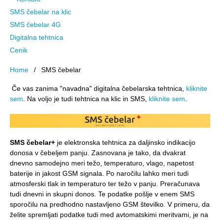
SMS čebelar na klic
SMS čebelar 4G
Digitalna tehtnica
Cenik
Home
SMS čebelar
Če vas zanima "navadna" digitalna čebelarska tehtnica,
kliknite
sem
. Na voljo je tudi tehtnica na klic in SMS,
kliknite sem
.
SMS čebelar+
je elektronska tehtnica za daljinsko indikacijo
donosa v čebeljem panju. Zasnovana je tako, da dvakrat
dnevno samodejno meri težo, temperaturo, vlago, napetost
baterije in jakost GSM signala. Po naročilu lahko meri tudi
atmosferski tlak in temperaturo ter težo v panju. Preračunava
tudi dnevni in skupni donos. Te podatke pošlje v enem SMS
sporočilu na predhodno nastavljeno GSM številko. V primeru, da
želite spremljati podatke tudi med avtomatskimi meritvami, je na