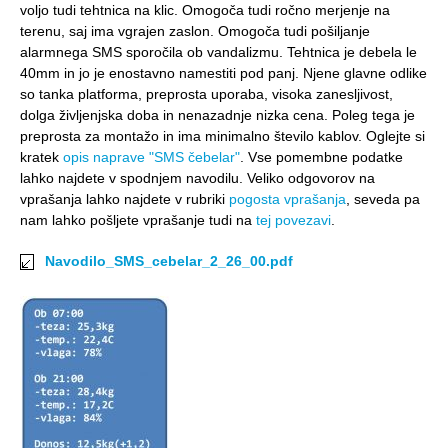
voljo tudi tehtnica na klic. Omogoča tudi ročno merjenje na
terenu, saj ima vgrajen zaslon. Omogoča tudi pošiljanje
alarmnega SMS sporočila ob vandalizmu. Tehtnica je debela le
40mm in jo je enostavno namestiti pod panj. Njene glavne odlike
so tanka platforma, preprosta uporaba, visoka zanesljivost,
dolga življenjska doba in nenazadnje nizka cena. Poleg tega je
preprosta za montažo in ima minimalno število kablov. Oglejte si
kratek
opis naprave "SMS čebelar"
. Vse pomembne podatke
lahko najdete v spodnjem navodilu. Veliko odgovorov na
vprašanja lahko najdete v rubriki
pogosta vprašanja
, seveda pa
nam lahko pošljete vprašanje tudi na
tej povezavi
.
Navodilo_SMS_cebelar_2_26_00.pdf