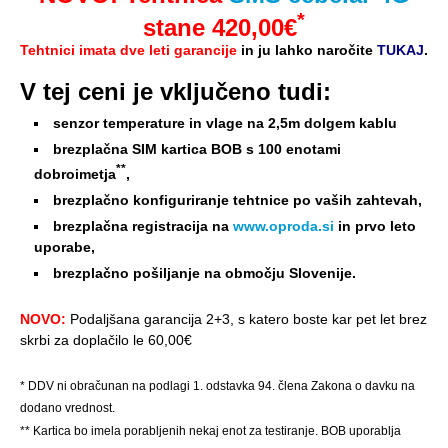
*
stane 420,00€
Tehtnici imata dve leti garancije
in ju lahko naročite
TUKAJ
.
V tej ceni je vključeno tudi
:
senzor temperature in vlage na 2,5m dolgem kablu
brezplačna SIM kartica BOB s 100 enotami
**
dobroimetja
,
brezplačno konfiguriranje tehtnice po vaših zahtevah,
brezplačna registracija na
www.oproda.si
in prvo leto
uporabe,
brezplačno pošiljanje na območju Slovenije.
NOVO:
Podaljšana garancija 2+3, s katero boste kar pet let brez
skrbi za doplačilo le 60,00€
* DDV ni obračunan na podlagi 1. odstavka 94. člena Zakona o davku na
dodano vrednost.
** Kartica bo imela porabljenih nekaj enot za testiranje. BOB uporablja